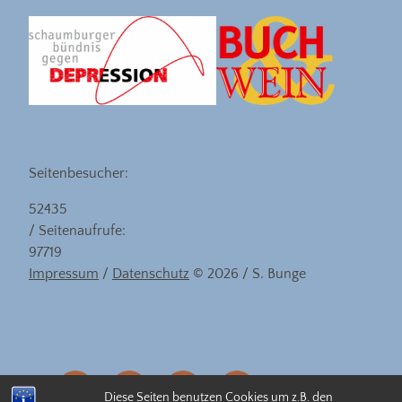
Seitenbesucher:
52435
/ Seitenaufrufe:
97719
Impressum
/
Datenschutz
© 2026 / S. Bunge
eMail
facebook
instagram
linkedin
Diese Seiten benutzen Cookies um z.B. den