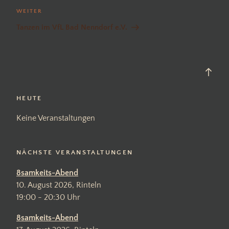
Nächster
WEITER
Beitrag
Tanzen im VfL Bad Nenndorf e.V.
Back
to
top
HEUTE
Keine Veranstaltungen
NÄCHSTE VERANSTALTUNGEN
8samkeits-Abend
10. August 2026, Rinteln
19:00 - 20:30 Uhr
8samkeits-Abend