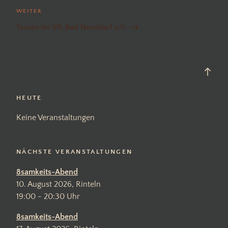
Nächster
WEITER
Beitrag
Tanzen im VfL Bad Nenndorf e.V.
Back
to
top
HEUTE
Keine Veranstaltungen
NÄCHSTE VERANSTALTUNGEN
8samkeits-Abend
10. August 2026, Rinteln
19:00 - 20:30 Uhr
8samkeits-Abend