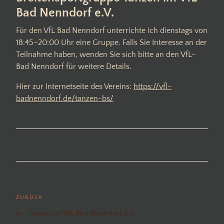
Bad Nenndorf e.V.
Für den VfL Bad Nenndorf unterrichte ich dienstags von
18:45–20:00 Uhr eine Gruppe. Falls Sie Interesse an der
Teilnahme haben, wenden Sie sich bitte an den VfL-
Bad Nenndorf für weitere Details.
Hier zur Internetseite des Vereins:
https://vfl-
badnenndorf.de/tanzen-bs/
Beitragsnavigation
Vorheriger
ZURÜCK
Beitrag
Tanzen im VfL Bad Nenndorf e.V.