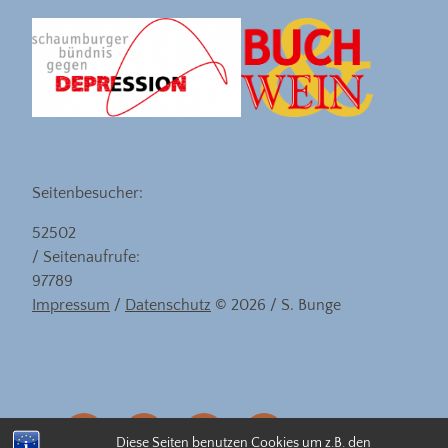
Seitenbesucher:
52502
/ Seitenaufrufe:
97789
Impressum
/
Datenschutz
© 2026 / S. Bunge
eMail
facebook
instagram
linkedin
Diese Seiten benutzen Cookies um z.B. den