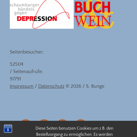
Seitenbesucher:
52504
/ Seitenaufrufe:
97791
Impressum
/
Datenschutz
© 2026 / S. Bunge
eMail
facebook
instagram
linkedin
Diese Seiten benutzen Cookies um z.B. den
Bestellvorgang zu ermöglichen. Es werden