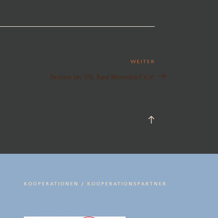
WEITER
Nächster
Beitrag
Tanzen im VfL Bad Nenndorf e.V.
Back
to
top
KOOPERATIONEN / KOOPERATIONSPARTNER