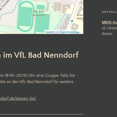
AKTUEL
MBSR-Ku
22. Oktob
Leaflet
| ©
OpenStreetMap
Rinteln
n im VfL Bad Nenndorf
on 18:45–20:00 Uhr eine Gruppe. Falls Sie
itte an den VfL-Bad Nenndorf für weitere
ndorf.de/tanzen-bs/