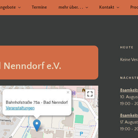
ngebote
Termine
mehr über. . .
Kontakt
Pro
HEUTE
Keine Ver
 Nenndorf e.V.
NÄCHST
8samkeit
×
10. Augus
Bahnhofstraße 75a - Bad Nenndorf
19:00 - 2
Veranstaltungen
8samkeit
17. August
19:00 - 2