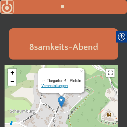
Zum
Inhalt
springen
8samkeits-Abend
×
+
−
Im Tiergarten 6 - Rinteln
Veranstaltungen