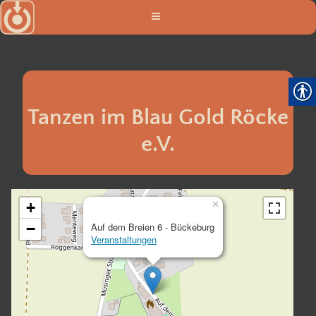
Zum
Inhalt
springen
Tanzen im Blau Gold Röcke
e.V.
×
+
−
Auf dem Breien 6 - Bückeburg
Veranstaltungen