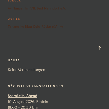
Vorheriger
ZURÜCK
Beitrag
Tanzen im VfL Bad Nenndorf e.V.
Nächster
WEITER
Beitrag
Tanzen im Blau Gold Röcke e.V.
Back
to
top
HEUTE
Keine Veranstaltungen
NÄCHSTE VERANSTALTUNGEN
8samkeits-Abend
10. August 2026, Rinteln
19:00 - 20:30 Uhr