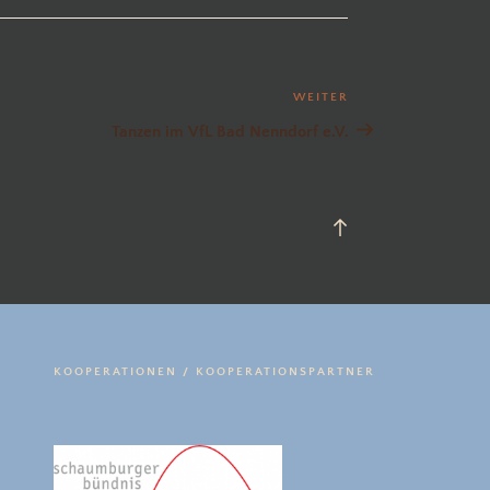
WEITER
Nächster
Beitrag
Tanzen im VfL Bad Nenndorf e.V.
Back
to
top
KOOPERATIONEN / KOOPERATIONSPARTNER