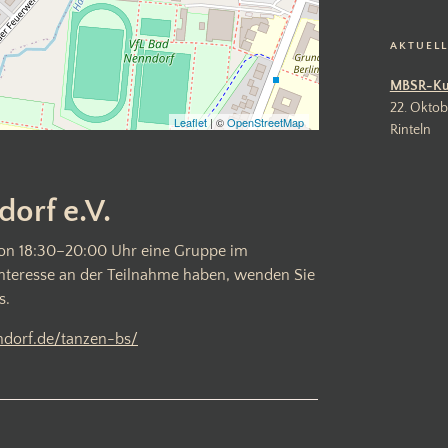
AKTUEL
MBSR-Ku
22. Oktob
Leaflet
| ©
OpenStreetMap
Rinteln
orf e.V.
 von 18:30–20:00 Uhr eine Gruppe im
Interesse an der Teilnahme haben, wenden Sie
s.
ndorf.de/tanzen-bs/