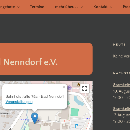
ngebote
Termine
mehr über. . .
Kontakt
Pro
HEUTE
Keine Ver
 Nenndorf e.V.
NÄCHST
8samkeit
×
10. Augus
Bahnhofstraße 75a - Bad Nenndorf
19:00 - 2
Veranstaltungen
8samkeit
17. August
19:00 - 2