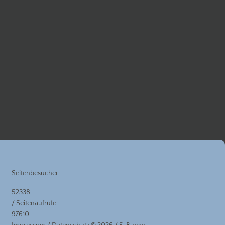
Seitenbesucher:
52338
/ Seitenaufrufe:
97610