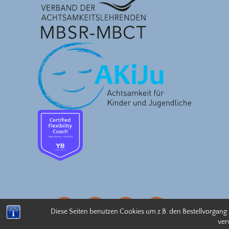
eMail
facebook
instagram
linkedin
Diese Seiten benutzen Cookies um z.B. den Bestellvorgang
ver