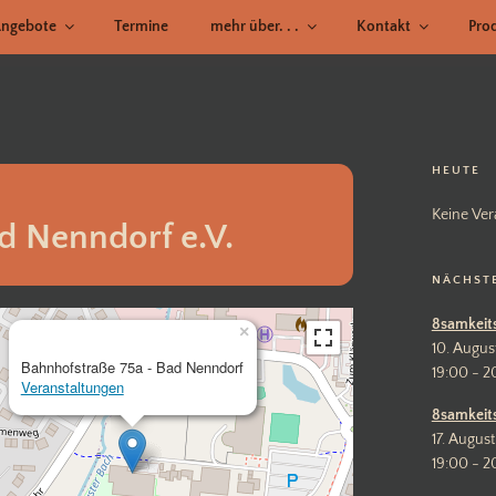
ngebote
Termine
mehr über. . .
Kontakt
Pro
HEUTE
Keine Ver
d Nenndorf e.V.
NÄCHST
8samkeit
×
10. Augus
Bahnhofstraße 75a - Bad Nenndorf
19:00 - 2
Veranstaltungen
8samkeit
17. August
19:00 - 2