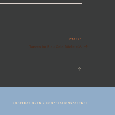
WEITER
Nächster
Beitrag
Tanzen im Blau Gold Röcke e.V.
Back
to
top
KOOPERATIONEN / KOOPERATIONSPARTNER