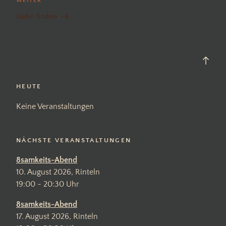
Nächster
WEITER
Beitrag
Liebe finden
Back
to
top
HEUTE
Keine Veranstaltungen
NÄCHSTE VERANSTALTUNGEN
8samkeits-Abend
10. August 2026, Rinteln
19:00 - 20:30 Uhr
8samkeits-Abend
17. August 2026, Rinteln