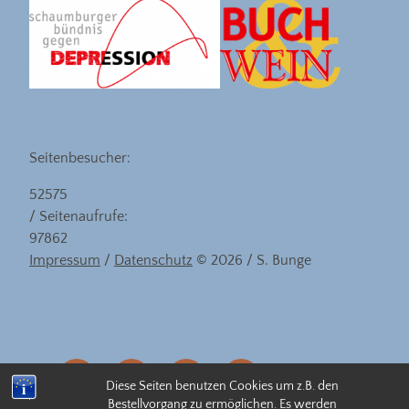
Seitenbesucher:
52575
/ Seitenaufrufe:
97862
Impressum
/
Datenschutz
© 2026 / S. Bunge
eMail
facebook
instagram
linkedin
Diese Seiten benutzen Cookies um z.B. den
Bestellvorgang zu ermöglichen. Es werden