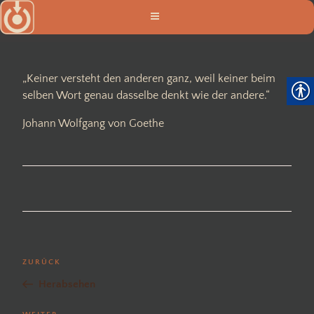
Zum
Inhalt
springen
„Keiner versteht den anderen ganz, weil keiner beim
selben Wort genau dasselbe denkt wie der andere.“
Johann Wolfgang von Goethe
Beitragsnavigation
Vorheriger
ZURÜCK
Beitrag
Herabsehen