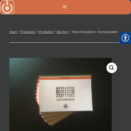
Zum
Inhalt
springen
Start
/
Produkte
/
Produkte
/
Bücher
/ Wochenplaner-Semiarpaket