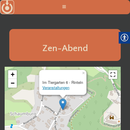
Zum
Inhalt
springen
Zen-Abend
×
+
−
Im Tiergarten 6 - Rinteln
Veranstaltungen