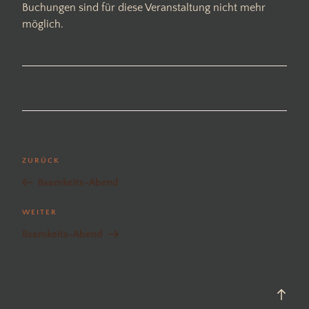
Buchungen sind für diese Veranstaltung nicht mehr
möglich.
Beitragsnavigation
Vorheriger
ZURÜCK
Beitrag
8samkeits-Abend
Nächster
WEITER
Beitrag
8samkeits-Abend
Back