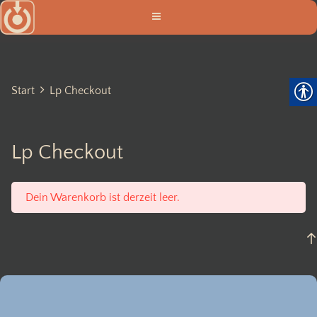
Zum
Inhalt
springen
Start
Lp Checkout
Lp Checkout
Dein Warenkorb ist derzeit leer.