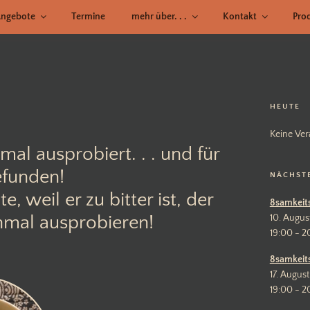
ngebote
Termine
mehr über. . .
Kontakt
Pro
HEUTE
Keine Ver
al ausprobiert. . . und für
efunden!
NÄCHST
 weil er zu bitter ist, der
8samkeit
inmal ausprobieren!
10. Augus
19:00 - 2
8samkeit
17. August
19:00 - 2