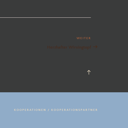
WEITER
Nächster
Beitrag
Herzhafter Wirsingtopf
Back
to
top
KOOPERATIONEN / KOOPERATIONSPARTNER