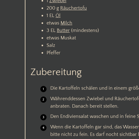
1
Zwiebel
200
g
Räuchertofu
1
EL
Öl
etwas
Milch
3
EL
Butter
(mindestens)
etwas
Muskat
Salz
Pfeffer
Zubereitung
Die Kartoffeln schälen und in einem größ
Währenddessen Zwiebel und Räuchertofu 
anbraten. Danach bereit stellen.
Den Endiviensalat waschen und in feine S
Wenn die Kartoffeln gar sind, das Wasser
bitte nicht zu fein. Es darf nocht sichtb