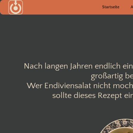
Zum
Startseite
A
Inhalt
springen
Nach langen Jahren endlich einm
großartig b
Wer Endiviensalat nicht mochte,
sollte dieses Rezept e