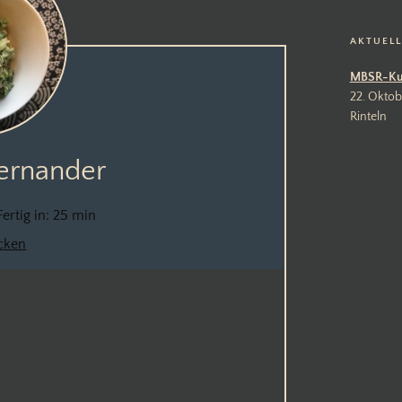
AKTUEL
MBSR-Ku
22. Oktob
Rinteln
ernander
Fertig in:
25 min
cken