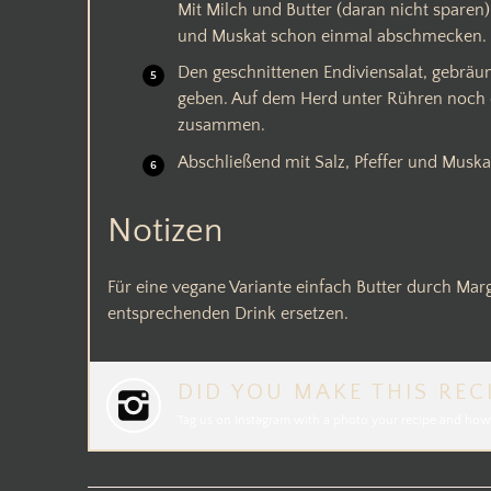
Mit Milch und Butter (daran nicht sparen) 
und Muskat schon einmal abschmecken.
Den geschnittenen Endiviensalat, gebräu
geben. Auf dem Herd unter Rühren noch e
zusammen.
Abschließend mit Salz, Pfeffer und Musk
Notizen
Für eine vegane Variante einfach Butter durch Mar
entsprechenden Drink ersetzen.
DID YOU MAKE THIS REC
Tag us on Instagram with a photo your recipe and how 