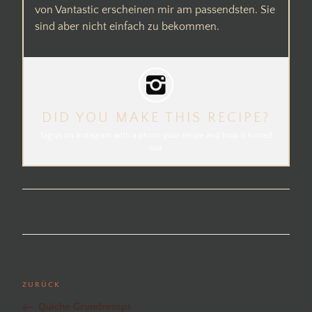
von Vantastic erscheinen mir am passendsten. Sie
sind aber nicht einfach zu bekommen.
DID YOU MAKE THIS RECIPE?
Tag us on Instagram with a photo your recipe and how it turned
out
Beitragsnavigation
Vorheriger
ZURÜCK
Beitrag
Quiche Grundrezept