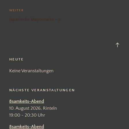
Nächster
WEITER
Beitrag
Japanische Mayonnaise
Back
to
top
HEUTE
Keine Veranstaltungen
NÄCHSTE VERANSTALTUNGEN
8samkeits-Abend
10. August 2026, Rinteln
19:00 - 20:30 Uhr
8samkeits-Abend