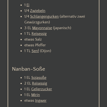
1
Ei
1/4
Zwiebeln
1/4
Schlangengurken
(alternativ zwei
Gewürzgurken)
3
EL
Mayonnaise
(japanisch)
1
TL
Reisessig
etwas
Salz
etwas
Pfeffer
1
TL
Senf
(Dijon)
Nanban-Soße
1
EL
Sojasoße
2
EL
Reisessig
1
EL
Gelierzucker
1
EL
Mirin
etwas
Ingwer