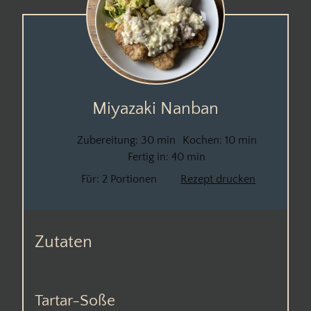
Miyazaki Nanban
Zubereitung:
30 min
Kochen:
10 min
Fertig in:
40 min
Für:
2 Portionen
Rezept drucken
Zutaten
Tartar-Soße